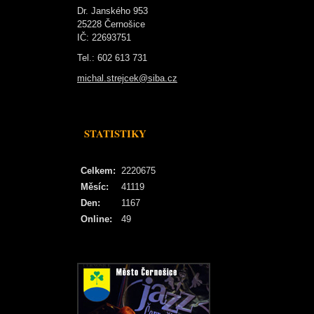
Dr. Janského 953
25228 Černošice
IČ: 22693751
Tel.: 602 613 731
michal.strejcek@siba.cz
STATISTIKY
Celkem:
2220675
Měsíc:
41119
Den:
1167
Online:
49