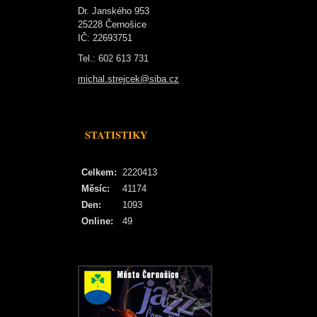
Dr. Janského 953
25228 Černošice
IČ: 22693751
Tel.: 602 613 731
michal.strejcek@siba.cz
STATISTIKY
Celkem:
2220413
Měsíc:
41174
Den:
1093
Online:
49