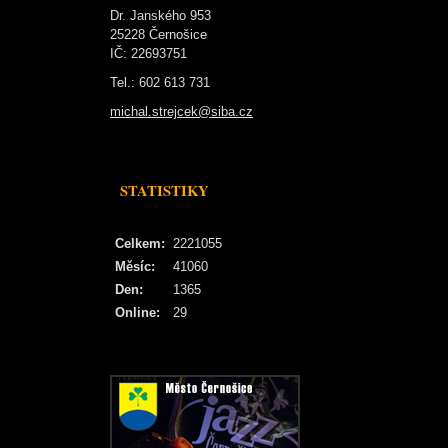
Dr. Janského 953
25228 Černošice
IČ: 22693751
Tel.: 602 613 731
michal.strejcek@siba.cz
STATISTIKY
Celkem:
2221055
Měsíc:
41060
Den:
1365
Online:
29