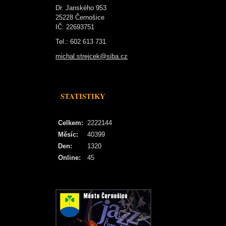
Dr. Janského 953
25228 Černošice
IČ: 22693751
Tel.: 602 613 731
michal.strejcek@siba.cz
STATISTIKY
Celkem:
2222144
Měsíc:
40399
Den:
1320
Online:
45