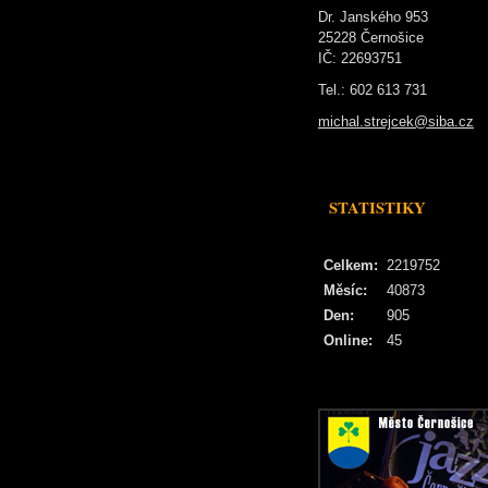
Dr. Janského 953
25228 Černošice
IČ: 22693751
Tel.: 602 613 731
michal.strejcek@siba.cz
STATISTIKY
Celkem:
2219752
Měsíc:
40873
Den:
905
Online:
45