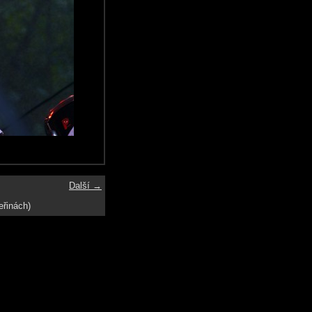
Další →
eřinách)