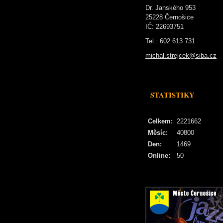
Dr. Janského 953
25228 Černošice
IČ: 22693751
Tel.: 602 613 731
michal.strejcek@siba.cz
STATISTIKY
Celkem:
2221662
Měsíc:
40800
Den:
1469
Online:
50