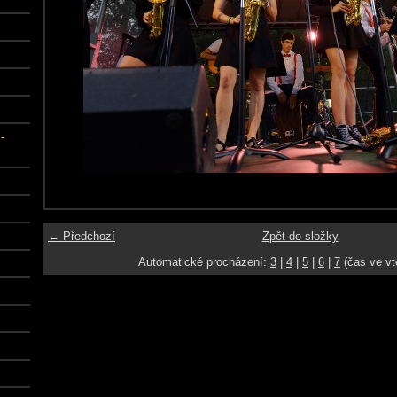
-
← Předchozí
Zpět do složky
Automatické procházení:
3
|
4
|
5
|
6
|
7
(čas ve vt