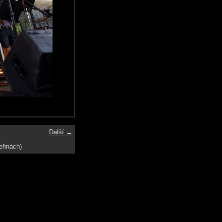
Další →
eřinách)