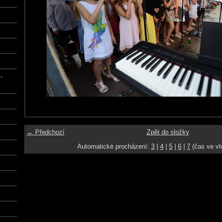
-
← Předchozí
Zpět do složky
Automatické procházení:
3
|
4
|
5
|
6
|
7
(čas ve vt