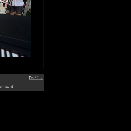
Další →
eřinách)