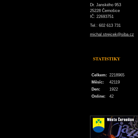
Dr. Janského 953
25228 Černošice
IČ: 22693751
Tel.: 602 613 731
michal.strejcek@siba.cz
STATISTIKY
Celkem:
2218965
Měsíc:
42119
Den:
1922
Online:
42