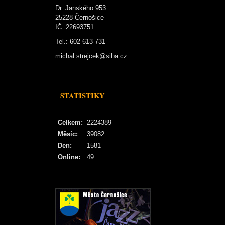
Dr. Janského 953
25228 Černošice
IČ: 22693751
Tel.: 602 613 731
michal.strejcek@siba.cz
STATISTIKY
Celkem:
2224389
Měsíc:
39082
Den:
1581
Online:
49