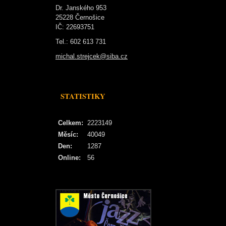
Dr. Janského 953
25228 Černošice
IČ: 22693751
Tel.: 602 613 731
michal.strejcek@siba.cz
STATISTIKY
Celkem:
2223149
Měsíc:
40049
Den:
1287
Online:
56