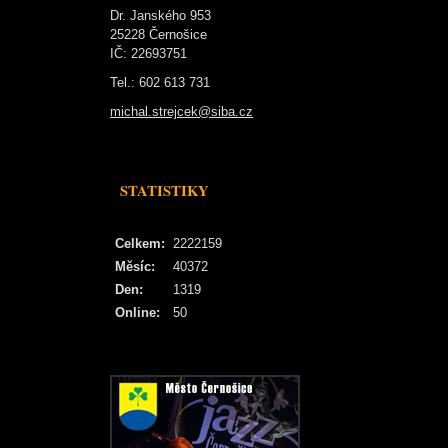
Dr. Janského 953
25228 Černošice
IČ: 22693751
Tel.: 602 613 731
michal.strejcek@siba.cz
STATISTIKY
Celkem:
2222159
Měsíc:
40372
Den:
1319
Online:
50