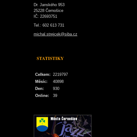
Dr. Janského 953
25228 Černošice
IČ: 22693751
Tel.: 602 613 731
michal.strejcek@siba.cz
STATISTIKY
Celkem:
2219797
Měsíc:
40898
Den:
930
Online:
39