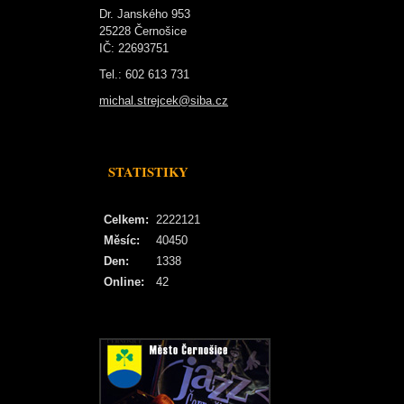
Dr. Janského 953
25228 Černošice
IČ: 22693751
Tel.: 602 613 731
michal.strejcek@siba.cz
STATISTIKY
Celkem:
2222121
Měsíc:
40450
Den:
1338
Online:
42