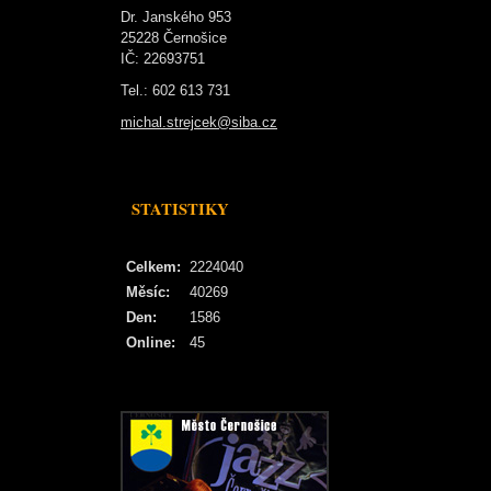
Dr. Janského 953
25228 Černošice
IČ: 22693751
Tel.: 602 613 731
michal.strejcek@siba.cz
STATISTIKY
Celkem:
2224040
Měsíc:
40269
Den:
1586
Online:
45