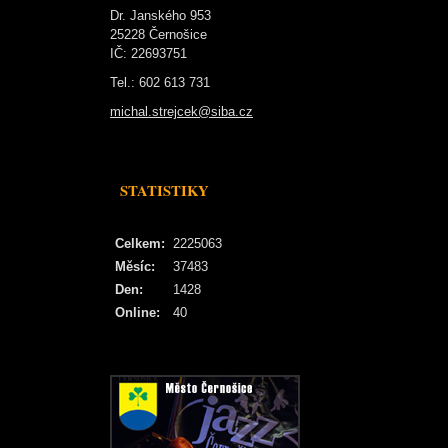
Dr. Janského 953
25228 Černošice
IČ: 22693751
Tel.: 602 613 731
michal.strejcek@siba.cz
STATISTIKY
Celkem:
2225063
Měsíc:
37483
Den:
1428
Online:
40