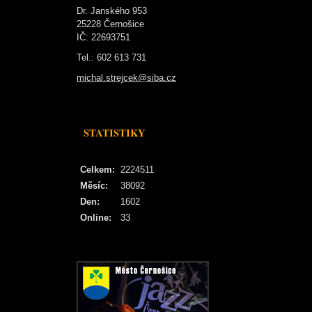
Dr. Janského 953
25228 Černošice
IČ: 22693751
Tel.: 602 613 731
michal.strejcek@siba.cz
STATISTIKY
Celkem:
2224511
Měsíc:
38092
Den:
1602
Online:
33