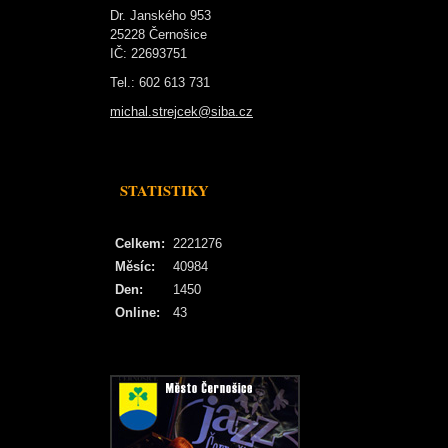
Dr. Janského 953
25228 Černošice
IČ: 22693751
Tel.: 602 613 731
michal.strejcek@siba.cz
STATISTIKY
Celkem:
2221276
Měsíc:
40984
Den:
1450
Online:
43