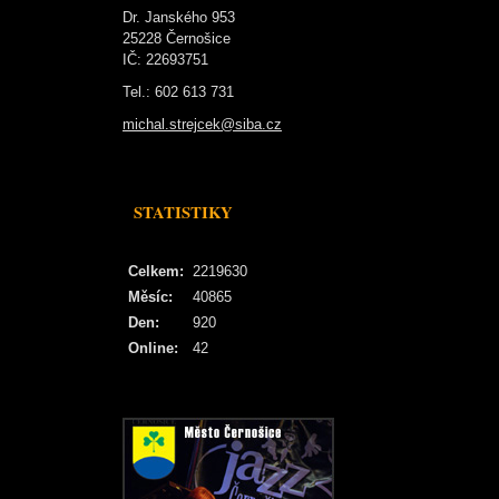
Dr. Janského 953
25228 Černošice
IČ: 22693751
Tel.: 602 613 731
michal.strejcek@siba.cz
STATISTIKY
Celkem:
2219630
Měsíc:
40865
Den:
920
Online:
42