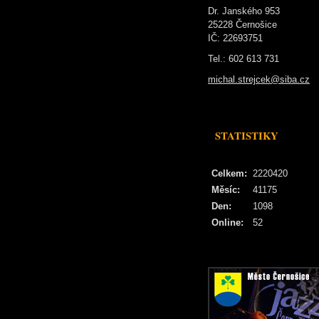
Dr. Janského 953
25228 Černošice
IČ: 22693751
Tel.: 602 613 731
michal.strejcek@siba.cz
STATISTIKY
Celkem:
2220420
Měsíc:
41175
Den:
1098
Online:
52