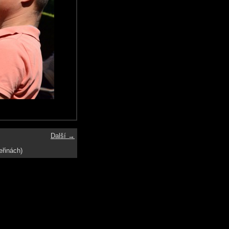
Další →
eřinách)