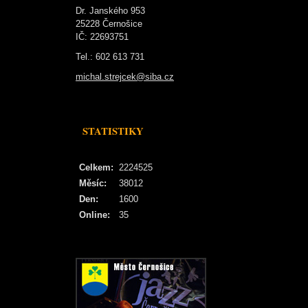
Dr. Janského 953
25228 Černošice
IČ: 22693751
Tel.: 602 613 731
michal.strejcek@siba.cz
STATISTIKY
Celkem:
2224525
Měsíc:
38012
Den:
1600
Online:
35