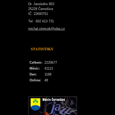
Dr. Janského 953
25228 Černošice
IČ: 22693751
Tel.: 602 613 731
michal.strejcek@siba.cz
STATISTIKY
Celkem:
2220677
Měsíc:
41121
Den:
1168
Online:
48