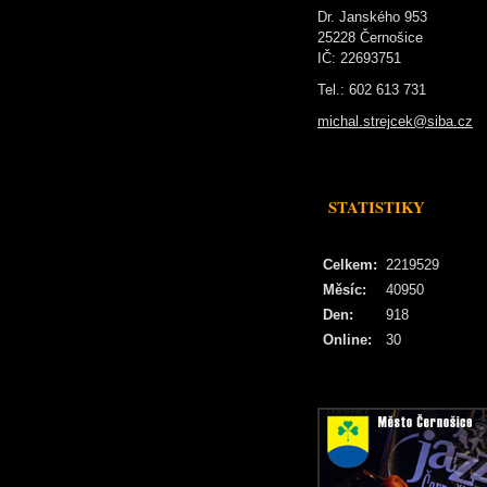
Dr. Janského 953
25228 Černošice
IČ: 22693751
Tel.: 602 613 731
michal.strejcek@siba.cz
STATISTIKY
Celkem:
2219529
Měsíc:
40950
Den:
918
Online:
30