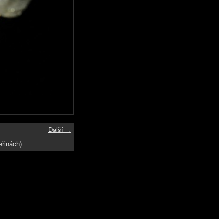
Další →
eřinách)