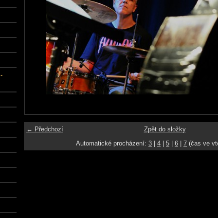
-
← Předchozí
Zpět do složky
Automatické procházení:
3
|
4
|
5
|
6
|
7
(čas ve vt