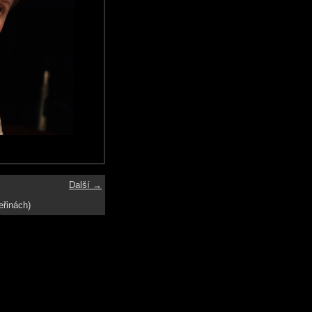
Další →
eřinách)