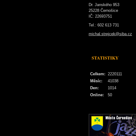
Dr. Janského 953
25228 Černošice
IČ: 22693751
Tel.: 602 613 731
michal.strejcek@siba.cz
STATISTIKY
Celkem:
2220111
Měsíc:
41038
Den:
1014
Online:
50