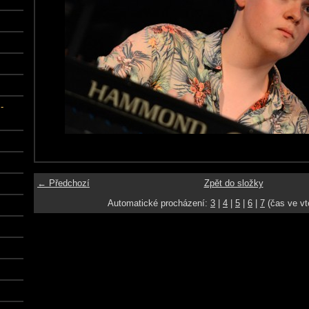
-
← Předchozí
Zpět do složky
Automatické procházení:
3
|
4
|
5
|
6
|
7
(čas ve vt