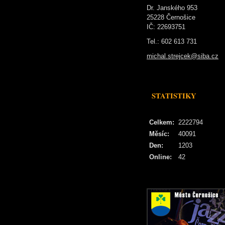
Dr. Janského 953
25228 Černošice
IČ: 22693751
Tel.: 602 613 731
michal.strejcek@siba.cz
STATISTIKY
Celkem:
2222794
Měsíc:
40091
Den:
1203
Online:
42