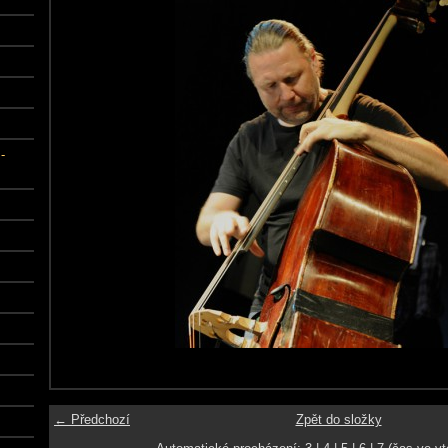
-
← Předchozí
Zpět do složky