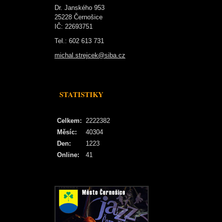
Dr. Janského 953
25228 Černošice
IČ: 22693751
Tel.: 602 613 731
michal.strejcek@siba.cz
STATISTIKY
Celkem:
2222382
Měsíc:
40304
Den:
1223
Online:
41