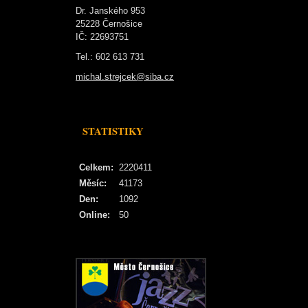
Dr. Janského 953
25228 Černošice
IČ: 22693751
Tel.: 602 613 731
michal.strejcek@siba.cz
STATISTIKY
Celkem:
2220411
Měsíc:
41173
Den:
1092
Online:
50