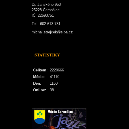
Dr. Janského 953
25228 Černošice
IČ: 22693751
Tel.: 602 613 731
michal.strejcek@siba.cz
STATISTIKY
Celkem:
2220666
Měsíc:
41110
Den:
1160
Online:
38