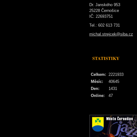
Dr. Janského 953
25228 Černošice
IČ: 22693751
Tel.: 602 613 731
michal.strejcek@siba.cz
STATISTIKY
Celkem:
2221933
Měsíc:
40645
Den:
1431
Online:
47