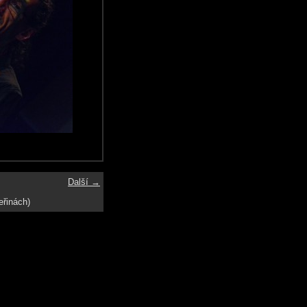
Další →
eřinách)