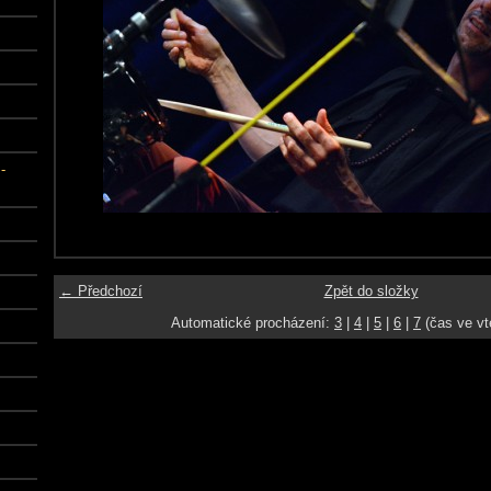
-
← Předchozí
Zpět do složky
Automatické procházení:
3
|
4
|
5
|
6
|
7
(čas ve vt