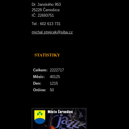
Dr. Janského 953
25228 Černošice
IČ: 22693751
Tel.: 602 613 731
michal.strejcek@siba.cz
STATISTIKY
Celkem:
2222717
Měsíc:
40125
Den:
1215
Online:
50