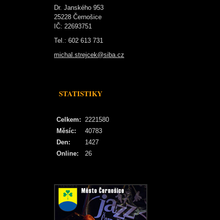
Dr. Janského 953
25228 Černošice
IČ: 22693751
Tel.: 602 613 731
michal.strejcek@siba.cz
STATISTIKY
Celkem:
2221580
Měsíc:
40783
Den:
1427
Online:
26