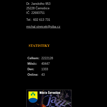
Dr. Janského 953
25228 Černošice
IČ: 22693751
Tel.: 602 613 731
michal.strejcek@siba.cz
STATISTIKY
Celkem:
2222128
Měsíc:
40447
Den:
1333
Online:
43