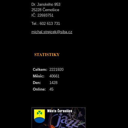
Dr. Janského 953
25228 Černošice
IČ: 22693751
Tel.: 602 613 731
michal.strejcek@siba.cz
STATISTIKY
Celkem:
2221920
Měsíc:
40661
Den:
1428
Online:
45