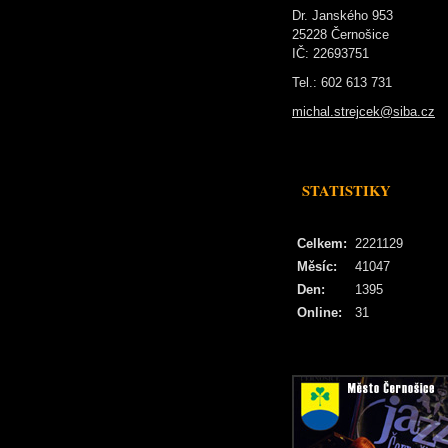
Dr. Janského 953
25228 Černošice
IČ: 22693751
Tel.: 602 613 731
michal.strejcek@siba.cz
STATISTIKY
Celkem:
2221129
Měsíc:
41047
Den:
1395
Online:
31