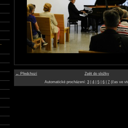
-
← Předchozí
Zpět do složky
Automatické procházení:
3
|
4
|
5
|
6
|
7
(čas ve vt