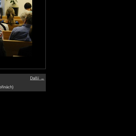
Další →
eřinách)