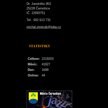
Dr. Janského 953
25228 Černošice
IČ: 22693751
Tel.: 602 613 731
michal.strejcek@siba.cz
STATISTIKY
Celkem:
2219203
Měsíc:
41827
Den:
1699
Online:
44