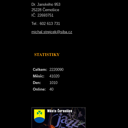
Dr. Janského 953
25228 Černošice
IČ: 22693751
Tel.: 602 613 731
michal.strejcek@siba.cz
STATISTIKY
Celkem:
2220090
Měsíc:
41020
Den:
1010
Online:
40