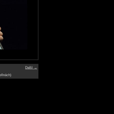
Další →
eřinách)