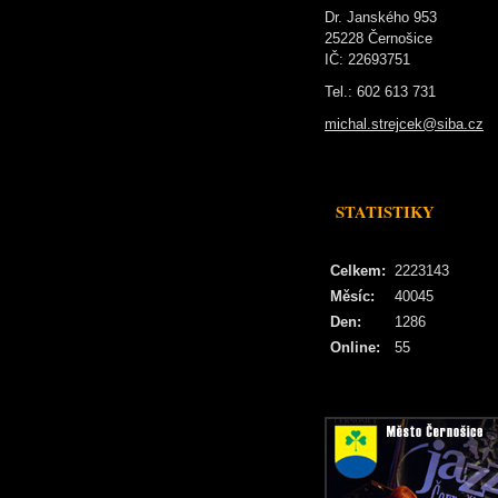
Dr. Janského 953
25228 Černošice
IČ: 22693751
Tel.: 602 613 731
michal.strejcek@siba.cz
STATISTIKY
Celkem:
2223143
Měsíc:
40045
Den:
1286
Online:
55