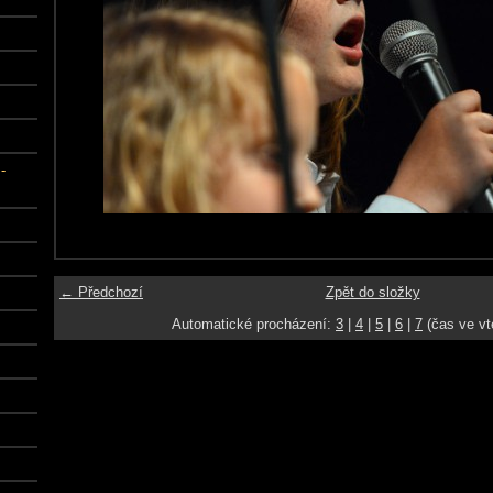
-
← Předchozí
Zpět do složky
Automatické procházení:
3
|
4
|
5
|
6
|
7
(čas ve vt