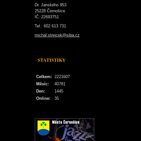
Dr. Janského 953
25228 Černošice
IČ: 22693751
Tel.: 602 613 731
michal.strejcek@siba.cz
STATISTIKY
Celkem:
2221607
Měsíc:
40781
Den:
1445
Online:
35