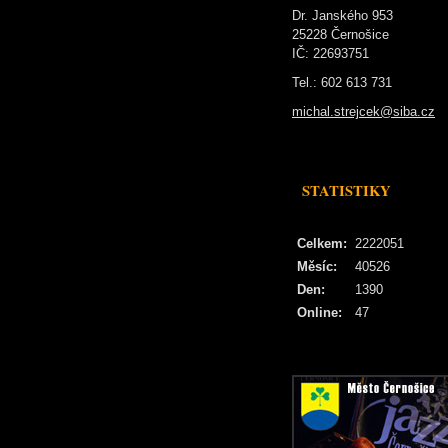
Dr. Janského 953
25228 Černošice
IČ: 22693751
Tel.: 602 613 731
michal.strejcek@siba.cz
STATISTIKY
Celkem:
2222051
Měsíc:
40526
Den:
1390
Online:
47