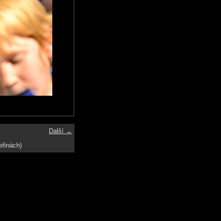
Další →
eřinách)