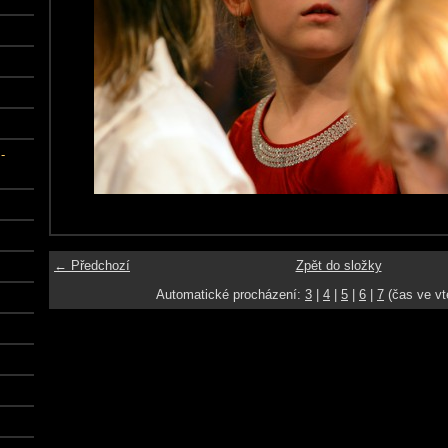
-
← Předchozí
Zpět do složky
Automatické procházení:
3
|
4
|
5
|
6
|
7
(čas ve vt