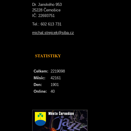
Dr. Janského 953
25228 Černošice
IČ: 22693751
Tel.: 602 613 731
michal.strejcek@siba.cz
STATISTIKY
Celkem:
2219098
Měsíc:
42161
Den:
1901
Online:
40