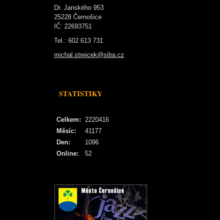
Dr. Janského 953
25228 Černošice
IČ: 22693751
Tel.: 602 613 731
michal.strejcek@siba.cz
STATISTIKY
Celkem:
2220416
Měsíc:
41177
Den:
1096
Online:
52