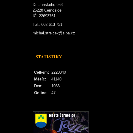
Dr. Janského 953
25228 Černošice
IČ: 22693751
Tel.: 602 613 731
michal.strejcek@siba.cz
STATISTIKY
Celkem:
2220340
Měsíc:
41140
Den:
1083
Online:
47