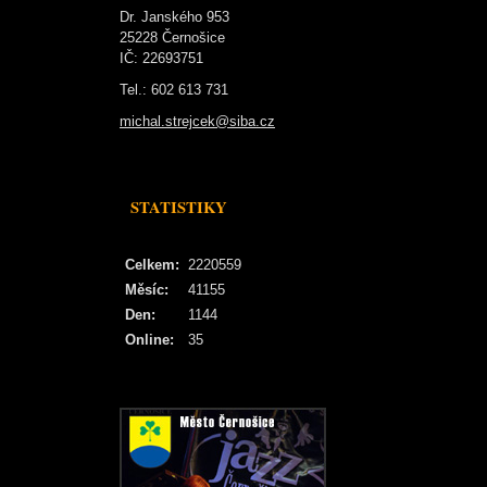
Dr. Janského 953
25228 Černošice
IČ: 22693751
Tel.: 602 613 731
michal.strejcek@siba.cz
STATISTIKY
Celkem:
2220559
Měsíc:
41155
Den:
1144
Online:
35