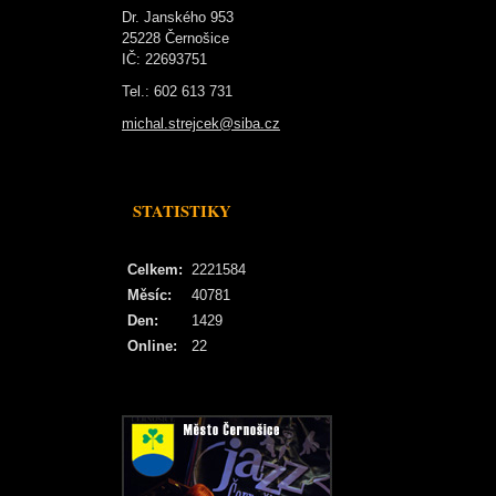
Dr. Janského 953
25228 Černošice
IČ: 22693751
Tel.: 602 613 731
michal.strejcek@siba.cz
STATISTIKY
Celkem:
2221584
Měsíc:
40781
Den:
1429
Online:
22