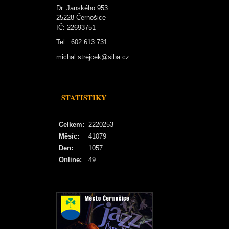
Dr. Janského 953
25228 Černošice
IČ: 22693751
Tel.: 602 613 731
michal.strejcek@siba.cz
STATISTIKY
Celkem:
2220253
Měsíc:
41079
Den:
1057
Online:
49