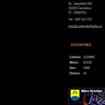
Dr. Janského 953
25228 Černošice
IČ: 22693751
Tel.: 602 613 731
michal.strejcek@siba.cz
STATISTIKY
Celkem:
2218995
Měsíc:
42128
Den:
1898
Online:
41