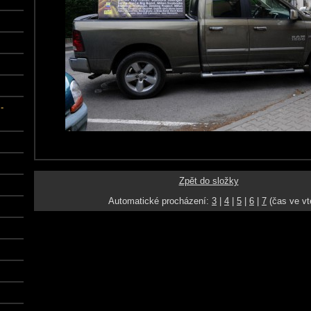
-
Zpět do složky
Automatické procházení:
3
|
4
|
5
|
6
|
7
(čas ve vt