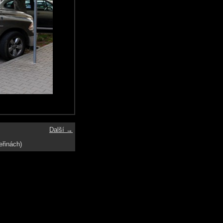
Další →
eřinách)