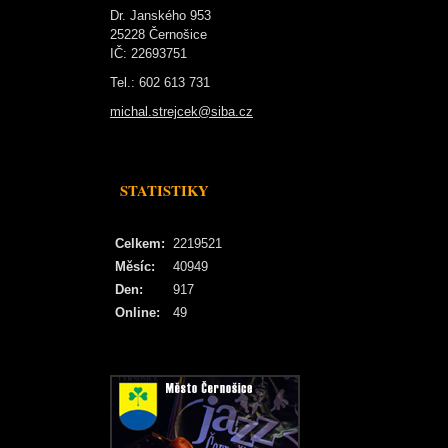
Dr. Janského 953
25228 Černošice
IČ: 22693751
Tel.: 602 613 731
michal.strejcek@siba.cz
STATISTIKY
Celkem:
2219521
Měsíc:
40949
Den:
917
Online:
49