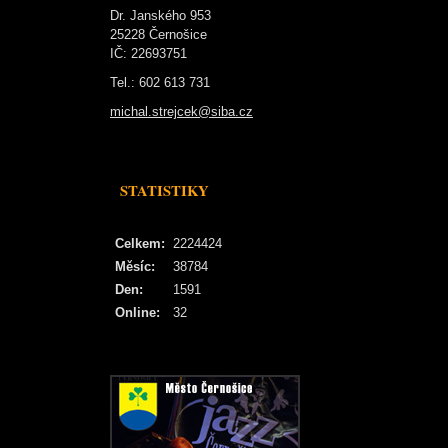
Dr. Janského 953
25228 Černošice
IČ: 22693751
Tel.: 602 613 731
michal.strejcek@siba.cz
STATISTIKY
Celkem:
2224424
Měsíc:
38784
Den:
1591
Online:
32