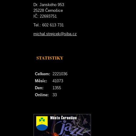
Dr. Janského 953
25228 Černošice
IČ: 22693751
Tel.: 602 613 731
michal.strejcek@siba.cz
STATISTIKY
Celkem:
2221036
Měsíc:
41073
Den:
1355
Online:
33