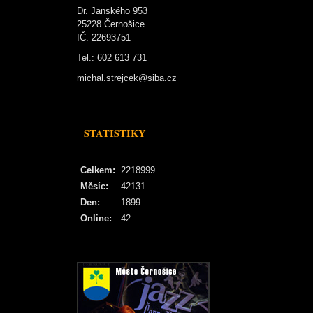
Dr. Janského 953
25228 Černošice
IČ: 22693751
Tel.: 602 613 731
michal.strejcek@siba.cz
STATISTIKY
Celkem:
2218999
Měsíc:
42131
Den:
1899
Online:
42