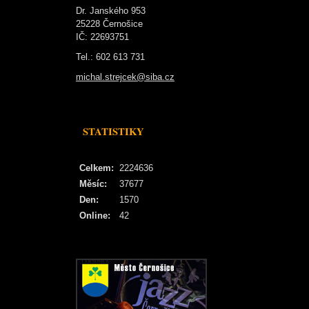
Dr. Janského 953
25228 Černošice
IČ: 22693751
Tel.: 602 613 731
michal.strejcek@siba.cz
STATISTIKY
Celkem:
2224636
Měsíc:
37677
Den:
1570
Online:
42