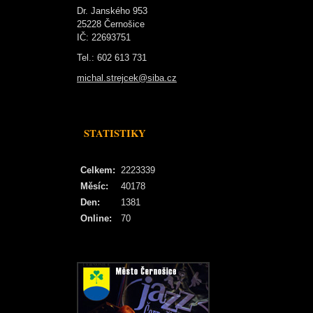
Dr. Janského 953
25228 Černošice
IČ: 22693751
Tel.: 602 613 731
michal.strejcek@siba.cz
STATISTIKY
Celkem:
2223339
Měsíc:
40178
Den:
1381
Online:
70